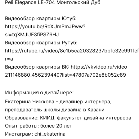
Peli Elegance LE-704 Монгольский Дуб
Видеообзор квартиры Ютуб:
https://youtu.be/RcXUmPmJPww?
si=tqXMJUF3fiPSZ6HJ
Видеообзор квартиры Рутуб:
https://rutube.ru/video/8c1b5ca20328237bbfc32e991fef
r=a
Видеообзор квартиры ВК:
https://vkvideo.ru/video-
211146880_456239440?list=47807a702e8b052c89
Информация о дизайнере:
Екатерина Чижкова - дизайнер интерьера,
преподаватель школы дизайна в Казани
Образование: КИИД, факультет дизайна интерьера
Опыт работы: более 20 лет
Инстаграм:
chi_ekaterina