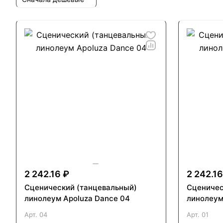
2 242.16 ₽
2 242.16
Сценический (танцевальный)
Сценичес
линолеум Apoluza Dance 04
линолеум
Арт.
04
Арт.
01