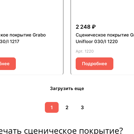
2 248 ₽
кое покрытие Grabo
Сценическое покрытие G
30/I 1217
Unifloor 030/I 1220
Арт.
1220
бнее
Подробнее
Загрузить еще
1
2
3
ечать сценическое покрытие?