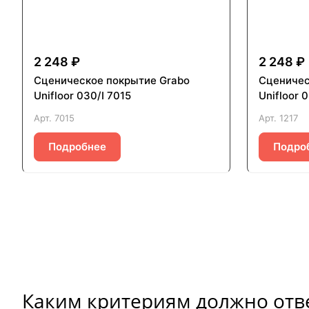
2 248 ₽
2 248 ₽
Сценическое покрытие Grabo
Сценичес
Unifloor 030/I 7015
Unifloor 0
Арт.
7015
Арт.
1217
Подробнее
Подро
Каким критериям должно отв