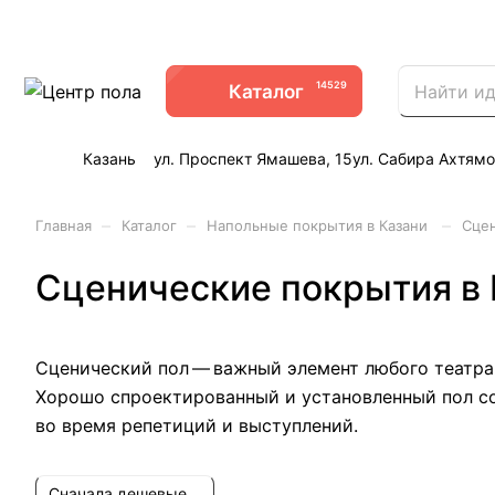
14529
Каталог
Казань
ул. Проспект Ямашева, 15
ул. Сабира Ахтямо
–
–
–
Главная
Каталог
Напольные покрытия в Казани
Сцен
Сценические покрытия в 
Сценический пол — важный элемент любого театра,
Хорошо спроектированный и установленный пол со
во время репетиций и выступлений.
Сначала дешевые