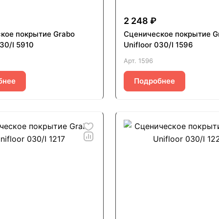
2 248 ₽
кое покрытие Grabo
Сценическое покрытие G
030/I 5910
Unifloor 030/I 1596
Арт.
1596
бнее
Подробнее