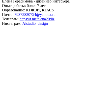
Елена Герасимова - дизайнер интерьера.
Опыт работы: более 7 лет
Образование: КГФЭИ, КГАСУ
Почта:
79372820754@yandex.ru
Телеграм:
https://t.me/elena20diz
Инстаграм:
Alstudio_design