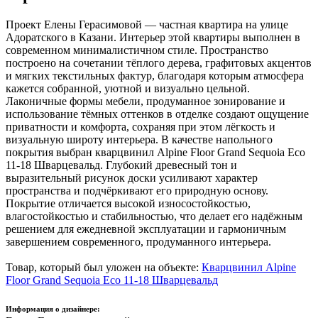
Проект Елены Герасимовой — частная квартира на улице
Адоратского в Казани. Интерьер этой квартиры выполнен в
современном минималистичном стиле. Пространство
построено на сочетании тёплого дерева, графитовых акцентов
и мягких текстильных фактур, благодаря которым атмосфера
кажется собранной, уютной и визуально цельной.
Лаконичные формы мебели, продуманное зонирование и
использование тёмных оттенков в отделке создают ощущение
приватности и комфорта, сохраняя при этом лёгкость и
визуальную широту интерьера. В качестве напольного
покрытия выбран кварцвинил Alpine Floor Grand Sequoia Eco
11-18 Шварцевальд. Глубокий древесный тон и
выразительный рисунок доски усиливают характер
пространства и подчёркивают его природную основу.
Покрытие отличается высокой износостойкостью,
влагостойкостью и стабильностью, что делает его надёжным
решением для ежедневной эксплуатации и гармоничным
завершением современного, продуманного интерьера.
Товар, который был уложен на объекте:
Кварцвинил Alpine
Floor Grand Sequoia Eco 11-18 Шварцевальд
Информация о дизайнере: