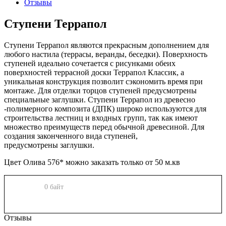
Отзывы
Ступени Террапол
Ступени Террапол являются прекрасным дополнением для
любого настила (террасы, веранды, беседки). Поверхность
ступеней идеально сочетается с рисунками обеих
поверхностей террасной доски Террапол Классик, а
уникальная конструкция позволит сэкономить время при
монтаже. Для отделки торцов ступеней предусмотрены
специальные заглушки. Ступени Террапол из древесно
-полимерного композита (ДПК) широко используются для
строительства лестниц и входных групп, так как имеют
множество преимуществ перед обычной древесиной. Для
создания законченного вида ступеней,
предусмотрены
заглушки.
Цвет Олива 576* можно заказать только от 50 м.кв
0 байт
Отзывы