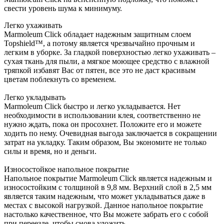
свести уровень шума к минимуму.
Легко ухаживать
Marmoleum Click обладает надежным защитным слоем
Topshield™, а потому является чрезвычайно прочным и
легким в уборке. За гладкой поверхностью легко ухаживать –
сухая ткань для пыли, а мягкое моющее средство с влажной
тряпкой избавят Вас от пятен, все это не даст красивым
цветам поблекнуть со временем.
Легко укладывать
Marmoleum Click быстро и легко укладывается. Нет
необходимости в использовании клея, соответственно не
нужно ждать, пока он просохнет. Положите его и можете
ходить по нему. Очевидная выгода заключается в сокращении
затрат на укладку. Таким образом, Вы экономите не только
силы и время, но и деньги.
Износостойкое напольное покрытие
Напольное покрытие Marmoleum Click является надежным и
износостойким с толщиной в 9,8 мм. Верхний слой в 2,5 мм
является таким надежным, что может укладываться даже в
местах с высокой нагрузкой. Данное напольное покрытие
настолько качественное, что Вы можете забрать его с собой
при переезде, чтобы снова уложить.