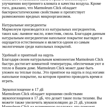
улучшению внутреннего климата и качества воздуха. Кроме
того, доказано, что Marmoleum Click обладает
бактериостатическими свойствами и препятствует
размножению вредных микроорганизмов.
Натуральные ингредиенты
Мармолеум производится из натуральных ингредиентов,
таких как: льняное масло, известняк, смола. Благодаря данным
натуральным ингредиентам напольное покрытие выглядит и
ощущается естественным и является одним из самым
экологичным среди напольных покрытий.
Удобный и приятный на ощупь
Благодаря своим натуральным компонентам Marmoleum Click
быстро достигает комнатной температуры, обеспечивая уют и
тепло в Вашем доме. Marmoleum Click может даже быть
уложен на теплые полы. Это приятное на ощупь и под ногами
напольное покрытие, на котором приятно проводить время и
играть.
Звукопоглощение в 17 дБ
Marmoleum Click обладает хорошими свойствами
звукопоглощения в 17 дБ, что делает такие полы тихими. Вы
можете также увеличить звукоизоляцию до 21 дБ, уложив
Marmoleum Click на вспененную подложку, что поможет