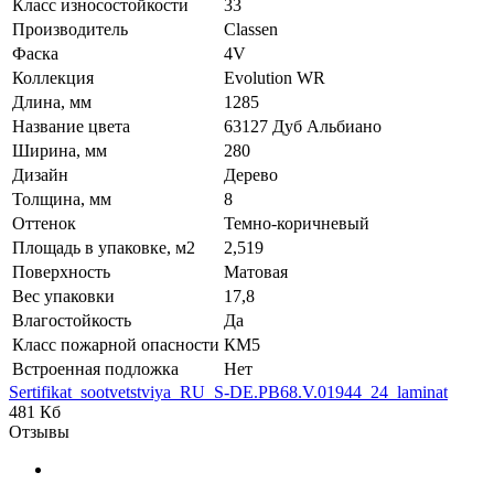
Класс износостойкости
33
Производитель
Classen
Фаска
4V
Коллекция
Evolution WR
Длина, мм
1285
Название цвета
63127 Дуб Альбиано
Ширина, мм
280
Дизайн
Дерево
Толщина, мм
8
Оттенок
Темно-коричневый
Площадь в упаковке, м2
2,519
Поверхность
Матовая
Вес упаковки
17,8
Влагостойкость
Да
Класс пожарной опасности
КМ5
Встроенная подложка
Нет
Sertifikat_sootvetstviya_RU_S-DE.PB68.V.01944_24_laminat
481 Кб
Отзывы