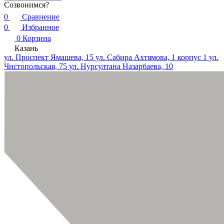
Созвонимся?
0
Сравнение
0
Избранное
0
Корзина
Казань
ул. Проспект Ямашева, 15
ул. Сабира Ахтямова, 1 корпус 1
ул.
Чистопольская, 75
ул. Нурсултана Назарбаева, 10