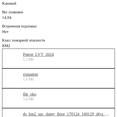
Клеевой
Вес упаковки
14,94
Встроенная подложка
Нет
Класс пожарной опасности
КМ2
Patent_LVT_2024
1,5 Мб
rospatent
1,8 Мб
file_eko
5,6 Мб
ds_km2_spc_damy_floor_170124_160129_dlya_dilerov