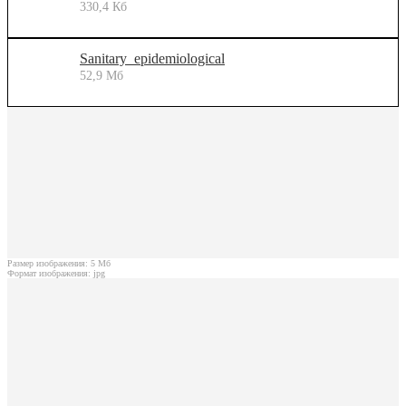
330,4 Кб
Sanitary_epidemiological
52,9 Мб
Размер изображения: 5 Мб
Формат изображения: jpg